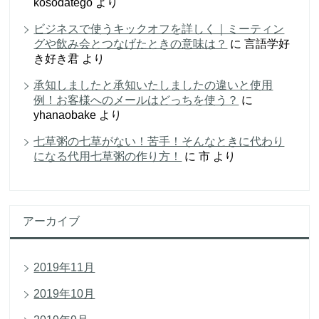
kosodatego
より
ビジネスで使うキックオフを詳しく｜ミーティン
グや飲み会とつなげたときの意味は？
に
言語学好
き好き君
より
承知しましたと承知いたしましたの違いと使用
例！お客様へのメールはどっちを使う？
に
yhanaobake
より
七草粥の七草がない！苦手！そんなときに代わり
になる代用七草粥の作り方！
に
市
より
アーカイブ
2019年11月
2019年10月