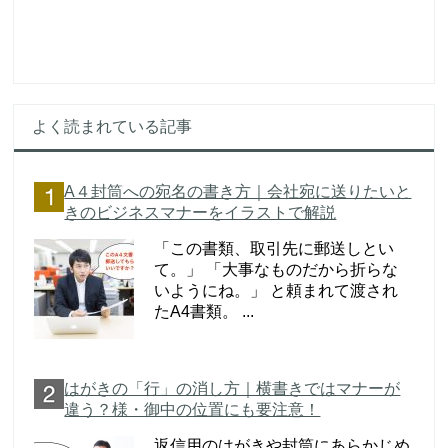
よく読まれている記事
A４封筒への宛名の書き方｜会社宛に送りたいと
きのビジネスマナーをイラストで解説
「この書類、取引先に郵送しとい
て。」 「大事なものだから折らな
いようにね。」 と頼まれて渡され
たA4書類。 ...
はがきの「行」の消し方｜横書きではマナーが
違う？様・御中の位置にも要注意！
返信用のはがきや封筒にあらかじめ