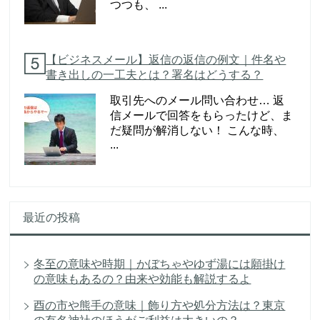
つつも、 ...
【ビジネスメール】返信の返信の例文｜件名や
書き出しの一工夫とは？署名はどうする？
取引先へのメール問い合わせ… 返
信メールで回答をもらったけど、ま
だ疑問が解消しない！ こんな時、
...
最近の投稿
冬至の意味や時期｜かぼちゃやゆず湯には願掛け
の意味もあるの？由来や効能も解説するよ
酉の市や熊手の意味｜飾り方や処分方法は？東京