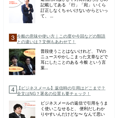
記載してある 「行」「宛」 いくら
訂正しなくちゃいけないからといっ
て、 ...
今般の意味や使い方｜この度や今回などの類語
との違いは？文例もあわせて！
普段使うことはないけれど、 TVの
ニュースやかしこまった文章などで
耳にしたことのある 今般 という言
葉...
【ビジネスメール】返信時の引用はどこまで？
全文はNG？署名の位置も要チェック！
ビジネスメールの返信で引用をうま
く使いこなせると、 便利だしわか
りやすいんだけどな〜 なんて思い