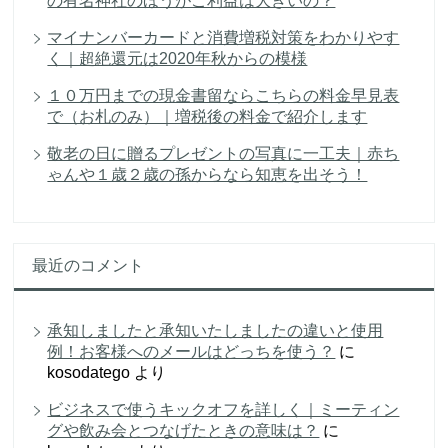
の有名神社のほうがご利益は大きいの？
マイナンバーカードと消費増税対策をわかりやす
く｜超絶還元は2020年秋からの模様
１０万円までの現金書留ならこちらの料金早見表
で（お札のみ）｜増税後の料金で紹介します
敬老の日に贈るプレゼントの写真に一工夫｜赤ち
ゃんや１歳２歳の孫からなら知恵を出そう！
最近のコメント
承知しましたと承知いたしましたの違いと使用
例！お客様へのメールはどっちを使う？
に
kosodatego
より
ビジネスで使うキックオフを詳しく｜ミーティン
グや飲み会とつなげたときの意味は？
に