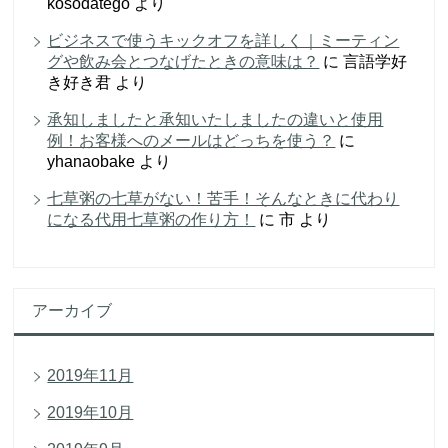
kosodatego
より
ビジネスで使うキックオフを詳しく｜ミーティン
グや飲み会とつなげたときの意味は？
に
言語学好
き好き君
より
承知しましたと承知いたしましたの違いと使用
例！お客様へのメールはどっちを使う？
に
yhanaobake
より
七草粥の七草がない！苦手！そんなときに代わり
になる代用七草粥の作り方！
に
市
より
アーカイブ
2019年11月
2019年10月