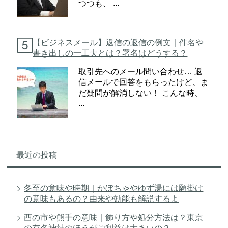
つつも、 ...
【ビジネスメール】返信の返信の例文｜件名や
書き出しの一工夫とは？署名はどうする？
取引先へのメール問い合わせ… 返
信メールで回答をもらったけど、ま
だ疑問が解消しない！ こんな時、
...
最近の投稿
冬至の意味や時期｜かぼちゃやゆず湯には願掛け
の意味もあるの？由来や効能も解説するよ
酉の市や熊手の意味｜飾り方や処分方法は？東京