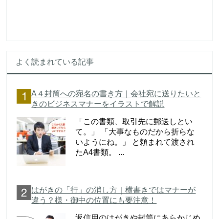
よく読まれている記事
A４封筒への宛名の書き方｜会社宛に送りたいと
きのビジネスマナーをイラストで解説
「この書類、取引先に郵送しとい
て。」 「大事なものだから折らな
いようにね。」 と頼まれて渡され
たA4書類。 ...
はがきの「行」の消し方｜横書きではマナーが
違う？様・御中の位置にも要注意！
返信用のはがきや封筒にあらかじめ