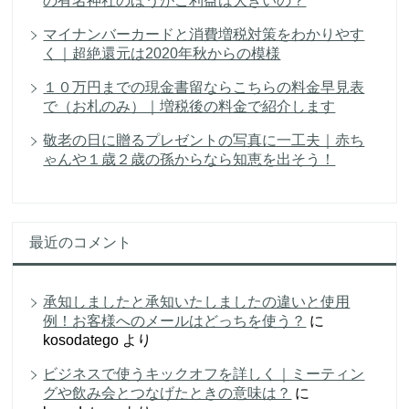
の有名神社のほうがご利益は大きいの？
マイナンバーカードと消費増税対策をわかりやす
く｜超絶還元は2020年秋からの模様
１０万円までの現金書留ならこちらの料金早見表
で（お札のみ）｜増税後の料金で紹介します
敬老の日に贈るプレゼントの写真に一工夫｜赤ち
ゃんや１歳２歳の孫からなら知恵を出そう！
最近のコメント
承知しましたと承知いたしましたの違いと使用
例！お客様へのメールはどっちを使う？
に
kosodatego
より
ビジネスで使うキックオフを詳しく｜ミーティン
グや飲み会とつなげたときの意味は？
に