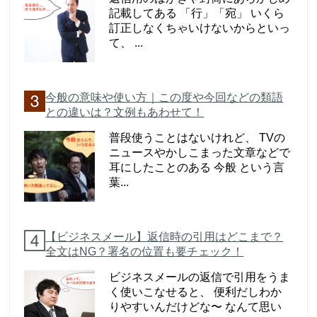
記載してある 「行」「宛」 いくら
訂正しなくちゃいけないからといっ
て、 ...
今般の意味や使い方｜この度や今回などの類語
との違いは？文例もあわせて！
普段使うことはないけれど、 TVの
ニュースやかしこまった文章などで
耳にしたことのある 今般 という言
葉...
【ビジネスメール】返信時の引用はどこまで？
全文はNG？署名の位置も要チェック！
ビジネスメールの返信で引用をうま
く使いこなせると、 便利だしわか
りやすいんだけどな〜 なんて思い