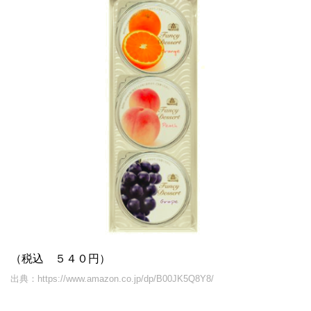
（税込 ５４０円）
出典：https://www.amazon.co.jp/dp/B00JK5Q8Y8/