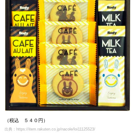
（税込 ５４０円）
出典：https://item.rakuten.co.jp/nacole/loi11125523/