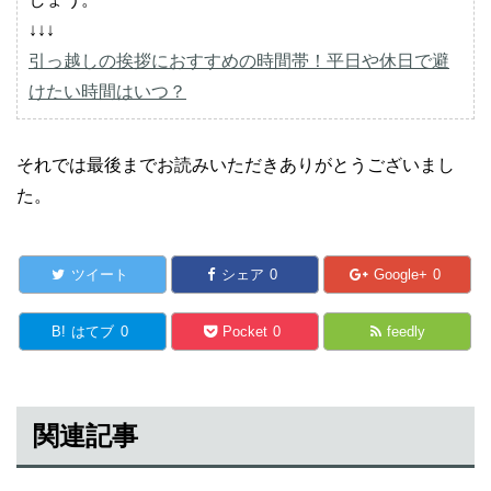
↓↓↓
引っ越しの挨拶におすすめの時間帯！平日や休日で避
けたい時間はいつ？
それでは最後までお読みいただきありがとうございまし
た。
ツイート
シェア
0
Google+
0
B!
はてブ
0
Pocket
0
feedly
関連記事