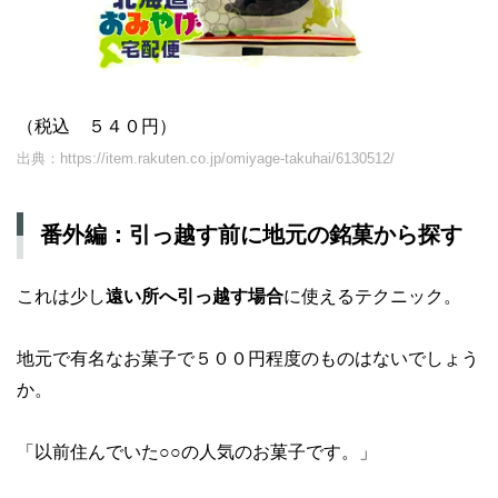
（税込 ５４０円）
出典：https://item.rakuten.co.jp/omiyage-takuhai/6130512/
番外編：引っ越す前に地元の銘菓から探す
これは少し
遠い所へ引っ越す場合
に使えるテクニック。
地元で有名なお菓子で５００円程度のものはないでしょう
か。
「以前住んでいた○○の人気のお菓子です。」