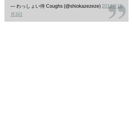
— わっしょい侍 Coughs (@shiokazezeze)
2018年10
月3日