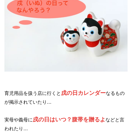
戌の日カレンダー
育児用品を扱う店に行くと
なるもの
が掲示されていたり…
戌の日はいつ？腹帯を贈るよ
実母や義母に
などと言
われたり…