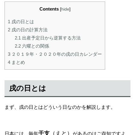
Contents
[
hide
]
1
戌の日とは
2
戌の日の計算方法
2.1
出産予定日から逆算する方法
2.2
六曜との関係
3
２０１９年・２０２０年の戌の日カレンダー
4
まとめ
戌の日とは
まず、戌の日とはどういう日なのかを解説します。
干支
（えと）
日本には、毎年
があるのはご存知ですよ