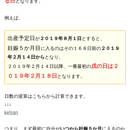
る日
となります。
例えば、
出産予定日
が
２０１９年８月１日
とすると、
妊娠５か月目
に入るのはその１６８日前の
２０１９
年２月１４日から
となり、
戌の日は２
２０１９年２月１４日以降、一番最初の
０１９年２月１８日
となります。
日数の逆算はこちらから計算できます。
↓↓↓
ke!san
つまり、まず最初に自分が
いつから妊娠５か月
に入るのか