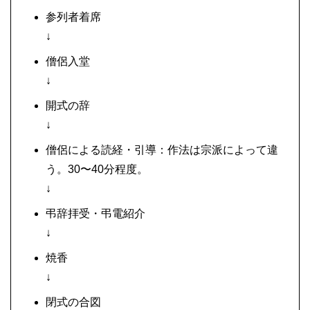
参列者着席
↓
僧侶入堂
↓
開式の辞
↓
僧侶による読経・引導：作法は宗派によって違
う。30〜40分程度。
↓
弔辞拝受・弔電紹介
↓
焼香
↓
閉式の合図