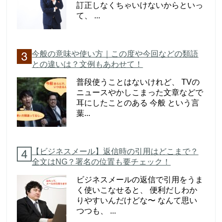
訂正しなくちゃいけないからといっ
て、 ...
今般の意味や使い方｜この度や今回などの類語
との違いは？文例もあわせて！
普段使うことはないけれど、 TVの
ニュースやかしこまった文章などで
耳にしたことのある 今般 という言
葉...
【ビジネスメール】返信時の引用はどこまで？
全文はNG？署名の位置も要チェック！
ビジネスメールの返信で引用をうま
く使いこなせると、 便利だしわか
りやすいんだけどな〜 なんて思い
つつも、 ...