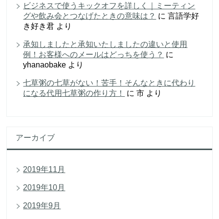
ビジネスで使うキックオフを詳しく｜ミーティン
グや飲み会とつなげたときの意味は？
に
言語学好
き好き君
より
承知しましたと承知いたしましたの違いと使用
例！お客様へのメールはどっちを使う？
に
yhanaobake
より
七草粥の七草がない！苦手！そんなときに代わり
になる代用七草粥の作り方！
に
市
より
アーカイブ
2019年11月
2019年10月
2019年9月