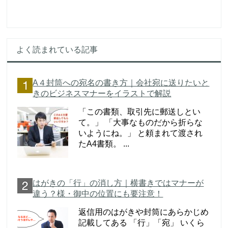
よく読まれている記事
A４封筒への宛名の書き方｜会社宛に送りたいと
きのビジネスマナーをイラストで解説
「この書類、取引先に郵送しとい
て。」 「大事なものだから折らな
いようにね。」 と頼まれて渡され
たA4書類。 ...
はがきの「行」の消し方｜横書きではマナーが
違う？様・御中の位置にも要注意！
返信用のはがきや封筒にあらかじめ
記載してある 「行」「宛」 いくら