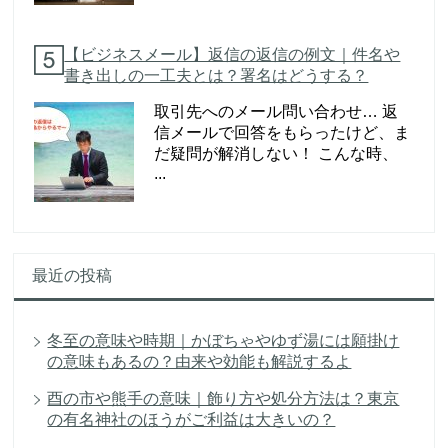
【ビジネスメール】返信の返信の例文｜件名や
書き出しの一工夫とは？署名はどうする？
取引先へのメール問い合わせ… 返
信メールで回答をもらったけど、ま
だ疑問が解消しない！ こんな時、
...
最近の投稿
冬至の意味や時期｜かぼちゃやゆず湯には願掛け
の意味もあるの？由来や効能も解説するよ
酉の市や熊手の意味｜飾り方や処分方法は？東京
の有名神社のほうがご利益は大きいの？