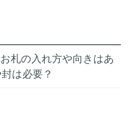
のお札の入れ方や向きはあ
や封は必要？