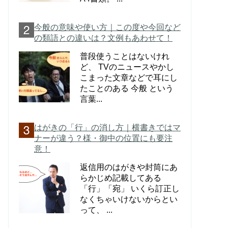
今般の意味や使い方｜この度や今回など
の類語との違いは？文例もあわせて！
普段使うことはないけれ
ど、 TVのニュースやかし
こまった文章などで耳にし
たことのある 今般 という
言葉...
はがきの「行」の消し方｜横書きではマ
ナーが違う？様・御中の位置にも要注
意！
返信用のはがきや封筒にあ
らかじめ記載してある
「行」「宛」 いくら訂正し
なくちゃいけないからとい
って、 ...