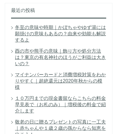
最近の投稿
冬至の意味や時期｜かぼちゃやゆず湯には
願掛けの意味もあるの？由来や効能も解説
するよ
酉の市や熊手の意味｜飾り方や処分方法
は？東京の有名神社のほうがご利益は大き
いの？
マイナンバーカードと消費増税対策をわか
りやすく｜超絶還元は2020年秋からの模
様
１０万円までの現金書留ならこちらの料金
早見表で（お札のみ）｜増税後の料金で紹
介します
敬老の日に贈るプレゼントの写真に一工夫
｜赤ちゃんや１歳２歳の孫からなら知恵を