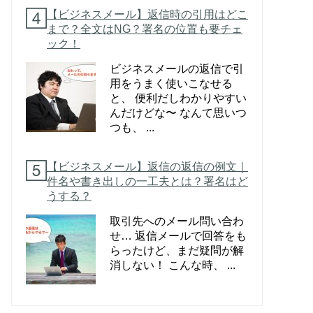
【ビジネスメール】返信時の引用はどこ
まで？全文はNG？署名の位置も要チェ
ック！
ビジネスメールの返信で引
用をうまく使いこなせる
と、 便利だしわかりやすい
んだけどな〜 なんて思いつ
つも、 ...
【ビジネスメール】返信の返信の例文｜
件名や書き出しの一工夫とは？署名はど
うする？
取引先へのメール問い合わ
せ… 返信メールで回答をも
らったけど、まだ疑問が解
消しない！ こんな時、 ...