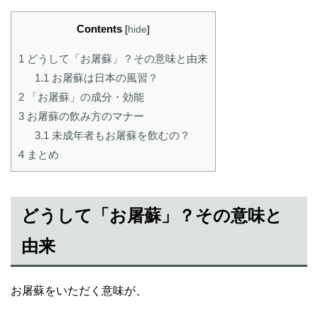
Contents
[
hide
]
1
どうして「お屠蘇」？その意味と由来
1.1
お屠蘇は日本の風習？
2
「お屠蘇」の成分・効能
3
お屠蘇の飲み方のマナー
3.1
未成年者もお屠蘇を飲むの？
4
まとめ
どうして「お屠蘇」？その意味と
由来
お屠蘇をいただく意味が、