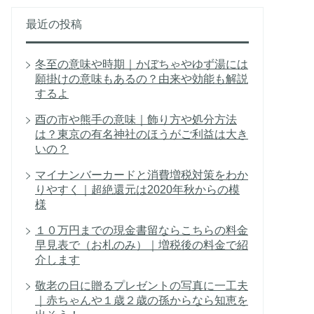
最近の投稿
冬至の意味や時期｜かぼちゃやゆず湯には
願掛けの意味もあるの？由来や効能も解説
するよ
酉の市や熊手の意味｜飾り方や処分方法
は？東京の有名神社のほうがご利益は大き
いの？
マイナンバーカードと消費増税対策をわか
りやすく｜超絶還元は2020年秋からの模
様
１０万円までの現金書留ならこちらの料金
早見表で（お札のみ）｜増税後の料金で紹
介します
敬老の日に贈るプレゼントの写真に一工夫
｜赤ちゃんや１歳２歳の孫からなら知恵を