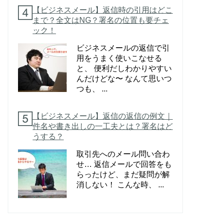
【ビジネスメール】返信時の引用はどこ
まで？全文はNG？署名の位置も要チェ
ック！
ビジネスメールの返信で引
用をうまく使いこなせる
と、 便利だしわかりやすい
んだけどな〜 なんて思いつ
つも、 ...
【ビジネスメール】返信の返信の例文｜
件名や書き出しの一工夫とは？署名はど
うする？
取引先へのメール問い合わ
せ… 返信メールで回答をも
らったけど、まだ疑問が解
消しない！ こんな時、 ...