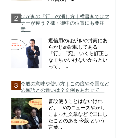
はがきの「行」の消し方｜横書きではマ
ナーが違う？様・御中の位置にも要注
意！
返信用のはがきや封筒にあ
らかじめ記載してある
「行」「宛」 いくら訂正し
なくちゃいけないからとい
って、 ...
今般の意味や使い方｜この度や今回など
の類語との違いは？文例もあわせて！
普段使うことはないけれ
ど、 TVのニュースやかし
こまった文章などで耳にし
たことのある 今般 という
言葉...