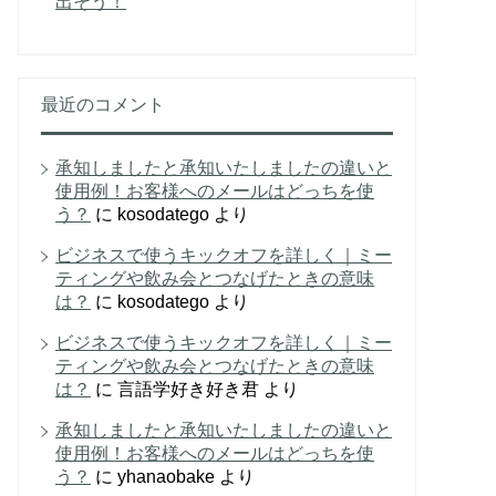
出そう！
最近のコメント
承知しましたと承知いたしましたの違いと
使用例！お客様へのメールはどっちを使
う？
に
kosodatego
より
ビジネスで使うキックオフを詳しく｜ミー
ティングや飲み会とつなげたときの意味
は？
に
kosodatego
より
ビジネスで使うキックオフを詳しく｜ミー
ティングや飲み会とつなげたときの意味
は？
に
言語学好き好き君
より
承知しましたと承知いたしましたの違いと
使用例！お客様へのメールはどっちを使
う？
に
yhanaobake
より