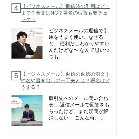
【ビジネスメール】返信時の引用はどこ
まで？全文はNG？署名の位置も要チェ
ック！
ビジネスメールの返信で引
用をうまく使いこなせる
と、 便利だしわかりやすい
んだけどな〜 なんて思いつ
つも、 ...
【ビジネスメール】返信の返信の例文｜
件名や書き出しの一工夫とは？署名はど
うする？
取引先へのメール問い合わ
せ… 返信メールで回答をも
らったけど、まだ疑問が解
消しない！ こんな時、 ...