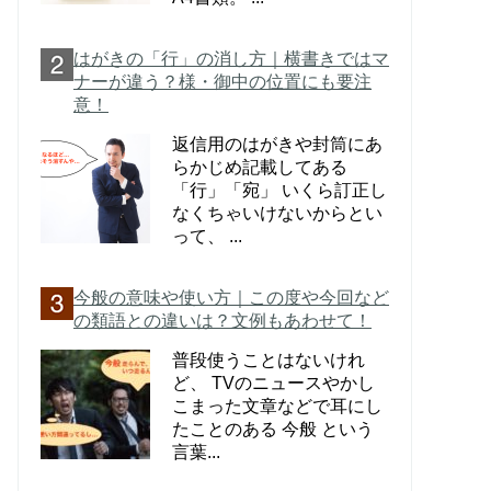
はがきの「行」の消し方｜横書きではマ
ナーが違う？様・御中の位置にも要注
意！
返信用のはがきや封筒にあ
らかじめ記載してある
「行」「宛」 いくら訂正し
なくちゃいけないからとい
って、 ...
今般の意味や使い方｜この度や今回など
の類語との違いは？文例もあわせて！
普段使うことはないけれ
ど、 TVのニュースやかし
こまった文章などで耳にし
たことのある 今般 という
言葉...