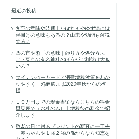
最近の投稿
冬至の意味や時期｜かぼちゃやゆず湯には
願掛けの意味もあるの？由来や効能も解説
するよ
酉の市や熊手の意味｜飾り方や処分方法
は？東京の有名神社のほうがご利益は大き
いの？
マイナンバーカードと消費増税対策をわか
りやすく｜超絶還元は2020年秋からの模
様
１０万円までの現金書留ならこちらの料金
早見表で（お札のみ）｜増税後の料金で紹
介します
敬老の日に贈るプレゼントの写真に一工夫
｜赤ちゃんや１歳２歳の孫からなら知恵を