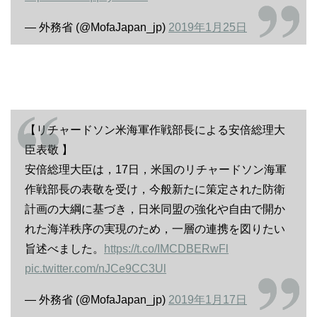
— 外務省 (@MofaJapan_jp)
2019年1月25日
【リチャードソン米海軍作戦部長による安倍総理大
臣表敬 】
安倍総理大臣は，17日，米国のリチャードソン海軍
作戦部長の表敬を受け，今般新たに策定された防衛
計画の大綱に基づき，日米同盟の強化や自由で開か
れた海洋秩序の実現のため，一層の連携を図りたい
旨述べました。
https://t.co/IMCDBERwFl
pic.twitter.com/nJCe9CC3Ul
— 外務省 (@MofaJapan_jp)
2019年1月17日