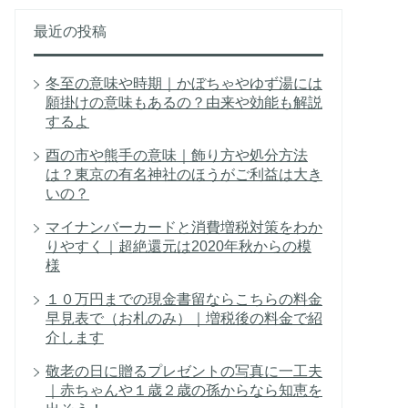
最近の投稿
冬至の意味や時期｜かぼちゃやゆず湯には
願掛けの意味もあるの？由来や効能も解説
するよ
酉の市や熊手の意味｜飾り方や処分方法
は？東京の有名神社のほうがご利益は大き
いの？
マイナンバーカードと消費増税対策をわか
りやすく｜超絶還元は2020年秋からの模
様
１０万円までの現金書留ならこちらの料金
早見表で（お札のみ）｜増税後の料金で紹
介します
敬老の日に贈るプレゼントの写真に一工夫
｜赤ちゃんや１歳２歳の孫からなら知恵を