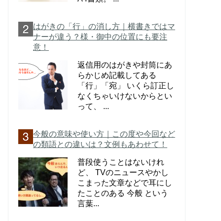
はがきの「行」の消し方｜横書きではマ
ナーが違う？様・御中の位置にも要注
意！
返信用のはがきや封筒にあ
らかじめ記載してある
「行」「宛」 いくら訂正し
なくちゃいけないからとい
って、 ...
今般の意味や使い方｜この度や今回など
の類語との違いは？文例もあわせて！
普段使うことはないけれ
ど、 TVのニュースやかし
こまった文章などで耳にし
たことのある 今般 という
言葉...