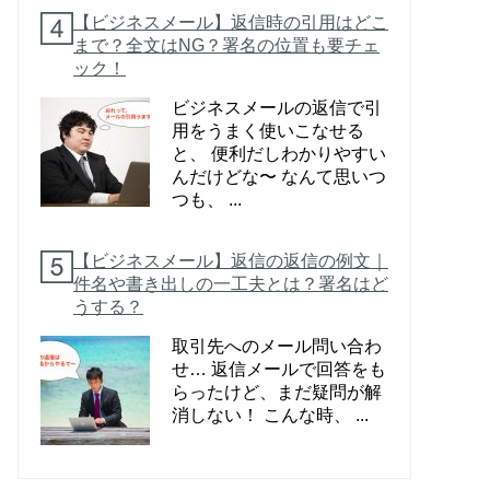
【ビジネスメール】返信時の引用はどこ
まで？全文はNG？署名の位置も要チェ
ック！
ビジネスメールの返信で引
用をうまく使いこなせる
と、 便利だしわかりやすい
んだけどな〜 なんて思いつ
つも、 ...
【ビジネスメール】返信の返信の例文｜
件名や書き出しの一工夫とは？署名はど
うする？
取引先へのメール問い合わ
せ… 返信メールで回答をも
らったけど、まだ疑問が解
消しない！ こんな時、 ...