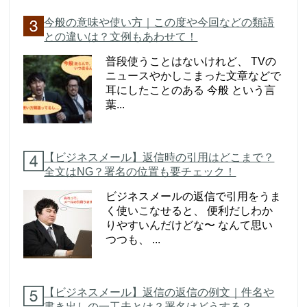
今般の意味や使い方｜この度や今回などの類語
との違いは？文例もあわせて！
普段使うことはないけれど、 TVの
ニュースやかしこまった文章などで
耳にしたことのある 今般 という言
葉...
【ビジネスメール】返信時の引用はどこまで？
全文はNG？署名の位置も要チェック！
ビジネスメールの返信で引用をうま
く使いこなせると、 便利だしわか
りやすいんだけどな〜 なんて思い
つつも、 ...
【ビジネスメール】返信の返信の例文｜件名や
書き出しの一工夫とは？署名はどうする？