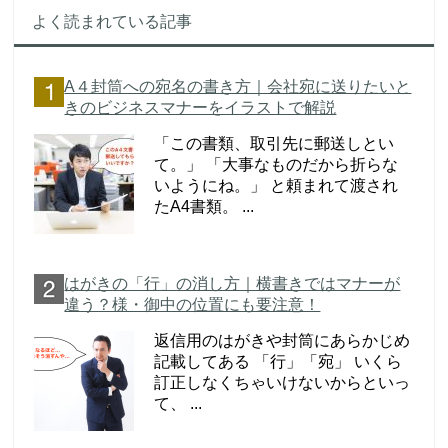
よく読まれている記事
A４封筒への宛名の書き方｜会社宛に送りたいと
きのビジネスマナーをイラストで解説
「この書類、取引先に郵送しとい
て。」 「大事なものだから折らな
いようにね。」 と頼まれて渡され
たA4書類。 ...
はがきの「行」の消し方｜横書きではマナーが
違う？様・御中の位置にも要注意！
返信用のはがきや封筒にあらかじめ
記載してある 「行」「宛」 いくら
訂正しなくちゃいけないからといっ
て、 ...