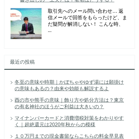
取引先へのメール問い合わせ… 返
信メールで回答をもらったけど、ま
だ疑問が解消しない！ こんな時、
...
最近の投稿
冬至の意味や時期｜かぼちゃやゆず湯には願掛け
の意味もあるの？由来や効能も解説するよ
酉の市や熊手の意味｜飾り方や処分方法は？東京
の有名神社のほうがご利益は大きいの？
マイナンバーカードと消費増税対策をわかりやす
く｜超絶還元は2020年秋からの模様
１０万円までの現金書留ならこちらの料金早見表